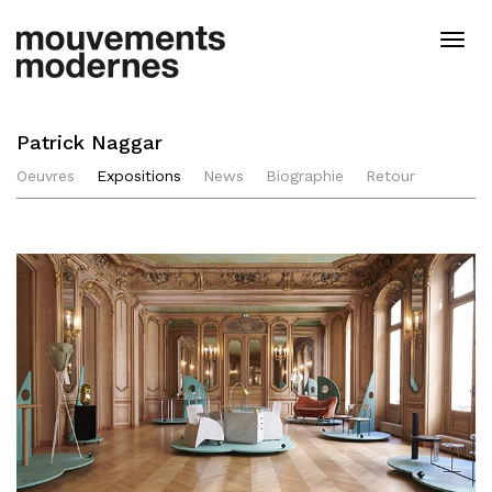
Aller
au
Togg
contenu
navig
principal
Patrick Naggar
Oeuvres
Expositions
News
Biographie
Retour